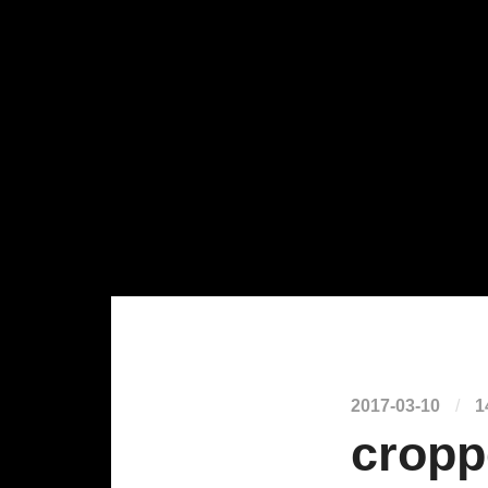
2017-03-10
/
1
crop