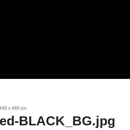
440
x
960 px
ped-BLACK_BG.jpg